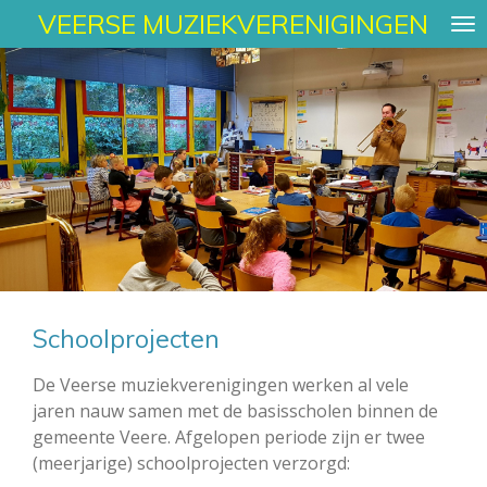
VEERSE MUZIEKVERENIGINGEN
Ga
direct
naar
de
hoofdinhoud
Schoolprojecten
De Veerse muziekverenigingen werken al vele
jaren nauw samen met de basisscholen binnen de
gemeente Veere. Afgelopen periode zijn er twee
(meerjarige) schoolprojecten verzorgd: